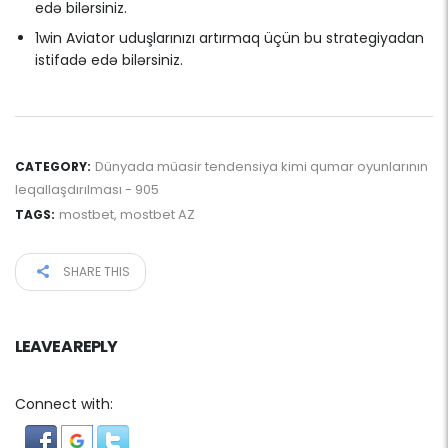
edə bilərsiniz.
1win Aviator uduşlarınızı artırmaq üçün bu strategiyadan
istifadə edə bilərsiniz.
Dünyada müasir tendensiya kimi qumar oyunlarının
CATEGORY:
leqallaşdırılması - 905
mostbet
,
mostbet AZ
TAGS:
SHARE THIS
LEAVE A REPLY
Connect with: