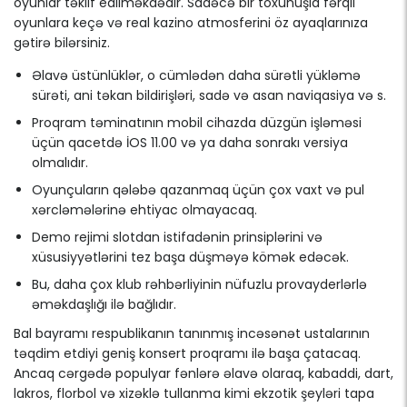
oyunlar təklif edilməkdədir. Sadəcə bir toxunuşla fərqli
oyunlara keçə və real kazino atmosferini öz ayaqlarınıza
gətirə bilərsiniz.
Əlavə üstünlüklər, o cümlədən daha sürətli yükləmə
sürəti, ani təkan bildirişləri, sadə və asan naviqasiya və s.
Proqram təminatının mobil cihazda düzgün işləməsi
üçün qacetdə İOS 11.00 və ya daha sonrakı versiya
olmalıdır.
Oyunçuların qələbə qazanmaq üçün çox vaxt və pul
xərcləmələrinə ehtiyac olmayacaq.
Demo rejimi slotdan istifadənin prinsiplərini və
xüsusiyyətlərini tez başa düşməyə kömək edəcək.
Bu, daha çox klub rəhbərliyinin nüfuzlu provayderlərlə
əməkdaşlığı ilə bağlıdır.
Bal bayramı respublikanın tanınmış incəsənət ustalarının
təqdim etdiyi geniş konsert proqramı ilə başa çatacaq.
Ancaq cərgədə populyar fənlərə əlavə olaraq, kabaddi, dart,
lakros, florbol və xizəklə tullanma kimi ekzotik şeyləri tapa