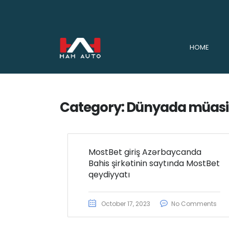
HOME
Category: Dünyada müasir 
MostBet giriş Azərbaycanda
Bahis şirkətinin saytında MostBet
qeydiyyatı
October 17, 2023
No Comments