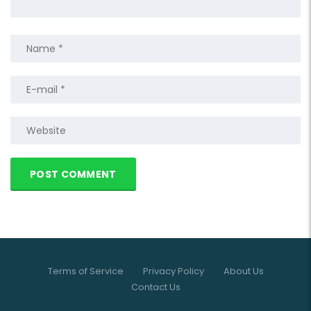
Terms of Service
Privacy Policy
About Us
Contact Us