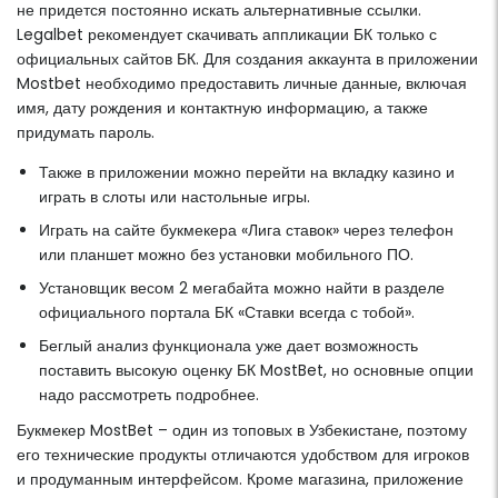
не придется постоянно искать альтернативные ссылки.
Legalbet рекомендует скачивать аппликации БК только с
официальных сайтов БК. Для создания аккаунта в приложении
Mostbet необходимо предоставить личные данные, включая
имя, дату рождения и контактную информацию, а также
придумать пароль.
Также в приложении можно перейти на вкладку казино и
играть в слоты или настольные игры.
Играть на сайте букмекера «Лига ставок» через телефон
или планшет можно без установки мобильного ПО.
Установщик весом 2 мегабайта можно найти в разделе
официального портала БК «Ставки всегда с тобой».
Беглый анализ функционала уже дает возможность
поставить высокую оценку БК MostBet, но основные опции
надо рассмотреть подробнее.
Букмекер MostBet – один из топовых в Узбекистане, поэтому
его технические продукты отличаются удобством для игроков
и продуманным интерфейсом. Кроме магазина, приложение