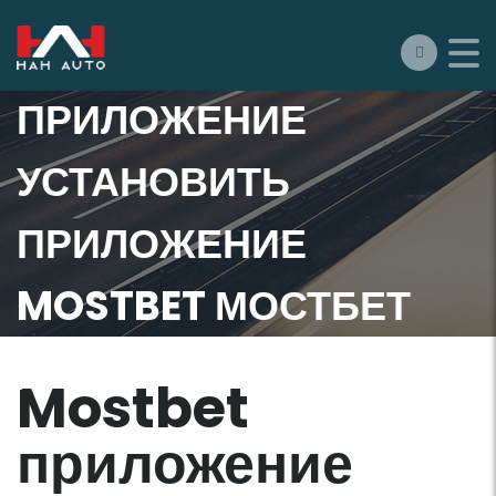
MOSTBET
ПРИЛОЖЕНИЕ
УСТАНОВИТЬ
ПРИЛОЖЕНИЕ
MOSTBET МОСТБЕТ
ДЛЯ IOS И ANDROID
Mostbet
приложение