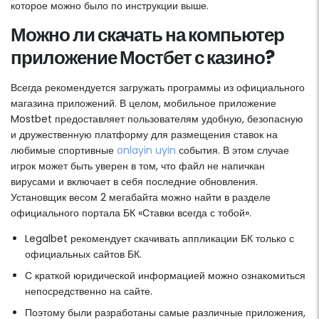
которое можно было по инструкции выше.
Можно ли скачать на компьютер
приложение Мостбет с казино?
Всегда рекомендуется загружать программы из официального
магазина приложений. В целом, мобильное приложение
Mostbet предоставляет пользователям удобную, безопасную
и дружественную платформу для размещения ставок на
любимые спортивные
onlayin uyin
события. В этом случае
игрок может быть уверен в том, что файл не напичкан
вирусами и включает в себя последние обновления.
Установщик весом 2 мегабайта можно найти в разделе
официального портала БК «Ставки всегда с тобой».
Legalbet рекомендует скачивать аппликации БК только с
официальных сайтов БК.
С краткой юридической информацией можно ознакомиться
непосредственно на сайте.
Поэтому были разработаны самые различные приложения,